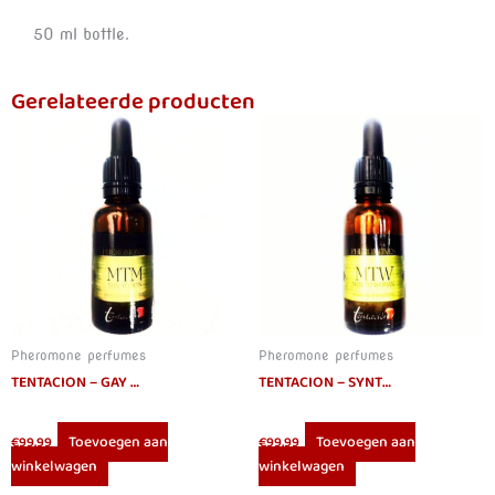
50 ml bottle.
Gerelateerde producten
Pheromone perfumes
Pheromone perfumes
TENTACION – GAY HUMAN IDENTICAL SYNTHETIC PHEROMONES 30 ML
TENTACION – SYNTHETIC PHEROMONES IDENTICAL HUMAN STRAIGHT 30 ML
Toevoegen aan
Toevoegen aan
€
99.99
€
99.99
winkelwagen
winkelwagen