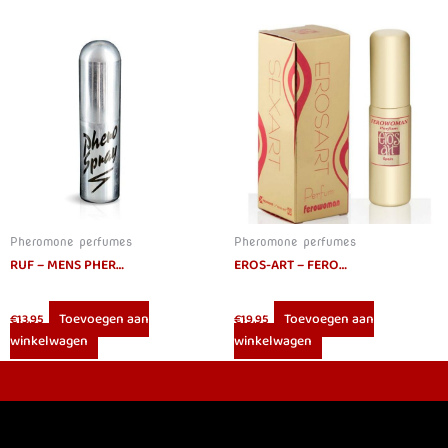
Pheromone perfumes
Pheromone perfumes
RUF – MENS PHEROMONES SPRAY 15ML
EROS-ART – FEROWOMAN WOMEN PHEROMONES PERFUME 20 ML
Toevoegen aan
Toevoegen aan
€
13.95
€
19.95
winkelwagen
winkelwagen