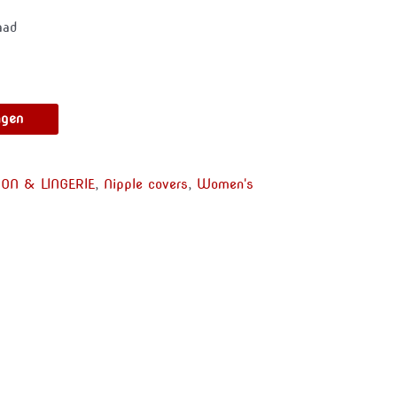
aad
agen
ION & LINGERIE
,
Nipple covers
,
Women's