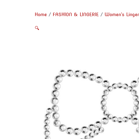
Home
/
FASHION & LINGERIE
/
Women's Linger
🔍