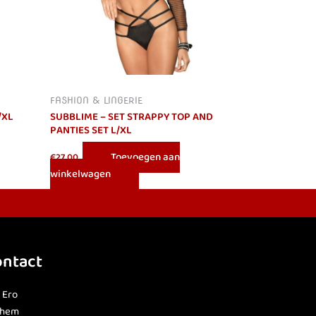
FASHION & LINGERIE
/XL
SUBBLIME – SET STRAPPY TOP AND
PANTIES SET L/XL
Toevoegen aan
€
27.00
winkelwagen
ntact
 Ero
nhem