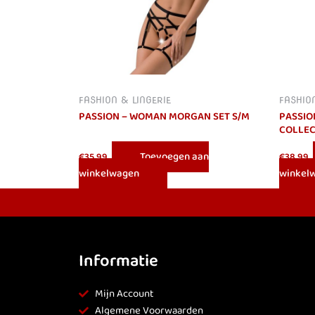
FASHION & LINGERIE
FASHION
PASSION – WOMAN MORGAN SET S/M
PASSIO
COLLEC
Toevoegen aan
€
35.99
€
38.99
winkelwagen
winkel
Informatie
Mijn Account
Algemene Voorwaarden