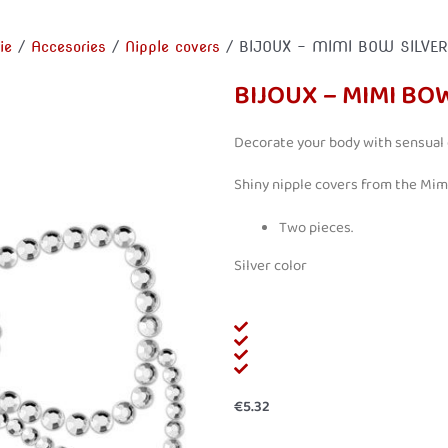
ie
/
Accesories
/
Nipple covers
/ BIJOUX – MIMI BOW SILVER
BIJOUX – MIMI BO
Decorate your body with sensual d
Shiny nipple covers from the Mimi
Two pieces.
Silver color
€
5.32