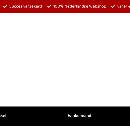
Succes verzekerd
100% Nederlandse Webshop
vanaf 
topsecrettoys.nl
betaalbaar, betrouwbaar, succes verzeker
nkel
Winkelmand