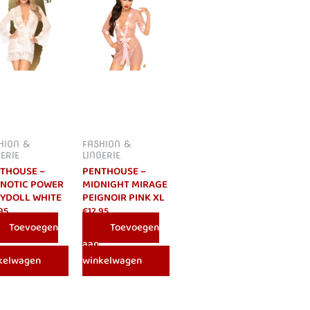
HION &
FASHION &
GERIE
LINGERIE
THOUSE –
PENTHOUSE –
NOTIC POWER
MIDNIGHT MIRAGE
YDOLL WHITE
PEIGNOIR PINK XL
95
€
12.95
Toevoegen
Toevoegen
aan
kelwagen
winkelwagen