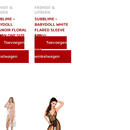
HION &
FASHION &
GERIE
LINGERIE
BLIME –
SUBBLIME –
YDOLL
BABYDOLL WHITE
GNOIR FLORAL
FLARED SLEEVE
IGN ONE SIZE
S/M
.99
€
27.00
Toevoegen
Toevoegen
aan
kelwagen
winkelwagen