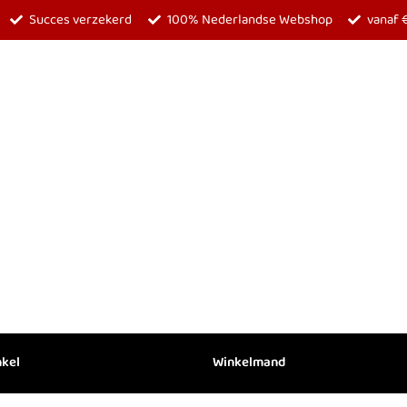
Succes verzekerd
100% Nederlandse Webshop
vanaf 
topsecrettoys.nl
betaalbaar, betrouwbaar, succes verzeker
nkel
Winkelmand