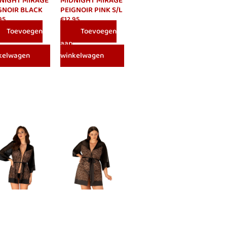
NIGHT MIRAGE
MIDNIGHT MIRAGE
GNOIR BLACK
PEIGNOIR PINK S/L
95
€
12.95
Toevoegen
Toevoegen
aan
kelwagen
winkelwagen