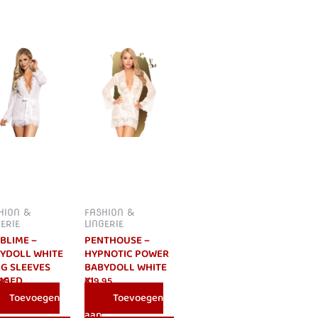
HION &
FASHION &
GERIE
LINGERIE
BLIME –
PENTHOUSE –
YDOLL WHITE
HYPNOTIC POWER
G SLEEVES
BABYDOLL WHITE
NGED
XL
.99
€
19.95
YDOLL L/XL
Toevoegen
Toevoegen
aan