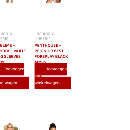
HION &
FASHION &
GERIE
LINGERIE
BLIME –
PENTHOUSE –
YDOLL WHITE
PEIGNOIR BEST
G SLEEVES
FOREPLAY BLACK
L
S/M
.99
€
19.95
Toevoegen
Toevoegen
aan
kelwagen
winkelwagen