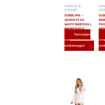
FASHION &
FAS
LINGERIE
LIN
SUBBLIME –
SUB
QUEEN PLUS
BAB
WHITE BABYDOLL
PEI
WITH FRINGE
DES
€
35.99
€
37
Toevoegen
aan
aan
winkelwagen
win