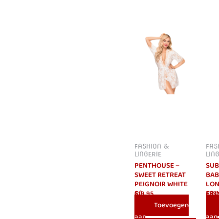
FASHION &
FAS
LINGERIE
LIN
PENTHOUSE –
SUB
SWEET RETREAT
BAB
PEIGNOIR WHITE
LON
S/L
FRI
€
19.95
€
33
BAB
Toevoegen
aan
aan