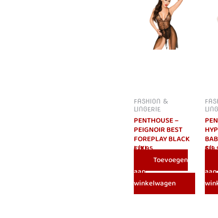
FASHION &
FAS
LINGERIE
LIN
PENTHOUSE –
PEN
PEIGNOIR BEST
HYP
FOREPLAY BLACK
BAB
L/XL
S/L
€
19.95
€
19.
Toevoegen
aan
aan
winkelwagen
win