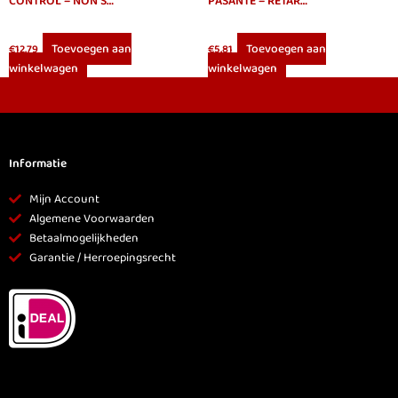
CONTROL – NON STOP RETARD CONDOMS 12 UNITS
PASANTE – RETARDANT PRESERVATIVE 3 UNITS
Toevoegen aan
Toevoegen aan
€
12.79
€
5.81
winkelwagen
winkelwagen
Informatie
Mijn Account
Algemene Voorwaarden
Betaalmogelijkheden
Garantie / Herroepingsrecht